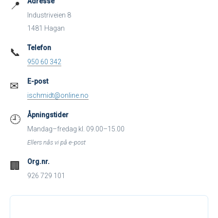
Adresse
📍
Industriveien 8
1481 Hagan
Telefon
📞
950 60 342
E-post
✉
ischmidt@online.no
Åpningstider
🕘
Mandag–fredag kl. 09.00–15.00
Ellers nås vi på e-post
Org.nr.
🏢
926 729 101